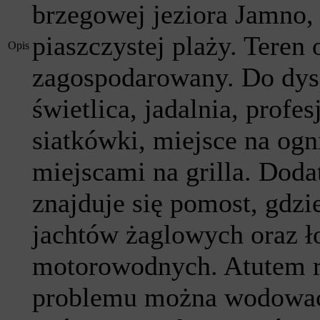
brzegowej jeziora Jamno,
piaszczystej plaży. Teren 
Opis
zagospodarowany. Do dysp
świetlica, jadalnia, profe
siatkówki, miejsce na ogni
miejscami na grilla. Dod
znajduje się pomost, gdz
jachtów żaglowych oraz ł
motorowodnych. Atutem ró
problemu można wodować 