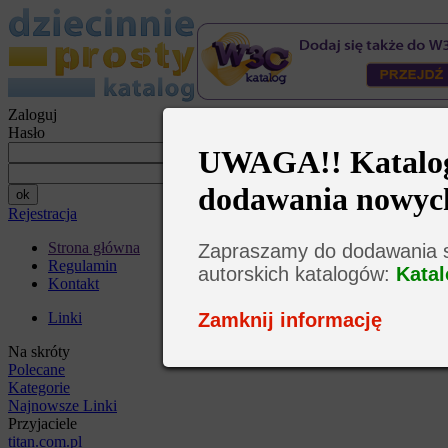
Zaloguj
Hasło
UWAGA!! Katalog 
dodawania nowyc
Rejestracja
Strona główna
Zapraszamy do dodawania s
Regulamin
autorskich katalogów:
Katal
Kontakt
Zamknij informację
Linki
Na skróty
Polecane
Kategorie
Najnowsze Linki
Przyjaciele
titan.com.pl