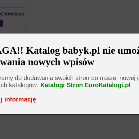
A!! Katalog babyk.pl nie umoż
wania nowych wpisów
amy do dodawania swoich stron do naszej nowej 
ich katalogów:
Katalogi Stron EuroKatalogi.pl
j informację