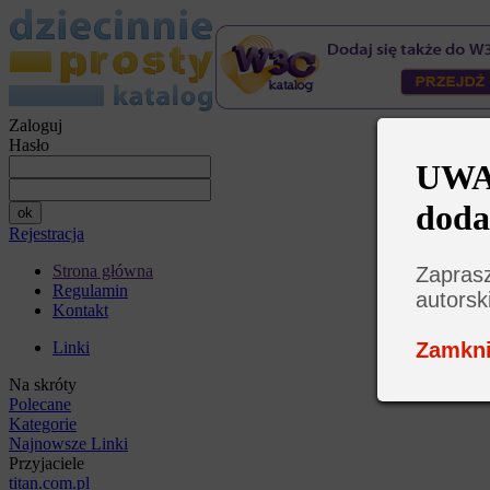
Zaloguj
Hasło
UWAG
doda
Rejestracja
Strona główna
Zaprasz
Regulamin
autorsk
Kontakt
Zamkni
Linki
Na skróty
Polecane
Kategorie
Najnowsze Linki
Przyjaciele
titan.com.pl