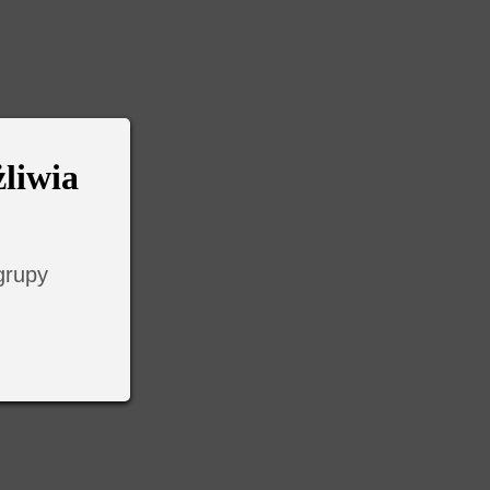
liwia
grupy