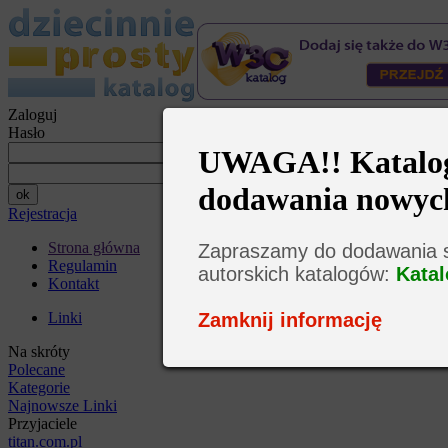
Zaloguj
Hasło
UWAGA!! Katalog 
dodawania nowyc
Rejestracja
Strona główna
Zapraszamy do dodawania s
Regulamin
autorskich katalogów:
Katal
Kontakt
Zamknij informację
Linki
Na skróty
Polecane
Kategorie
Najnowsze Linki
Przyjaciele
titan.com.pl