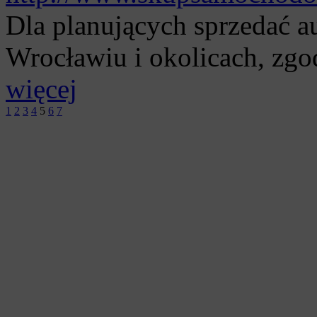
Dla planujących sprzedać 
Wrocławiu i okolicach, zgo
więcej
1
2
3
4
5
6
7