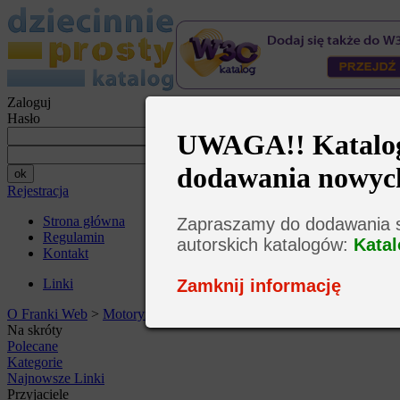
Zaloguj
Hasło
UWAGA!! Katalog 
dodawania nowyc
Rejestracja
Strona główna
Zapraszamy do dodawania s
Regulamin
autorskich katalogów:
Katal
Kontakt
Zamknij informację
Linki
O Franki Web
>
Motoryzacja
>
Samochody
Na skróty
Polecane
Kategorie
Najnowsze Linki
Przyjaciele