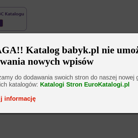
A!! Katalog babyk.pl nie umoż
wania nowych wpisów
amy do dodawania swoich stron do naszej nowej 
ich katalogów:
Katalogi Stron EuroKatalogi.pl
j informację