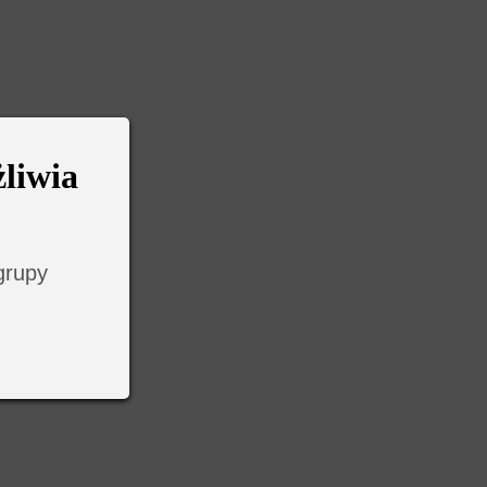
liwia
grupy