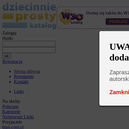
Zaloguj
Hasło
UWAG
doda
Rejestracja
Strona główna
Zaprasz
Regulamin
autorsk
Kontakt
Zamkni
Linki
Na skróty
Polecane
Kategorie
Najnowsze Linki
Przyjaciele
titan.com.pl