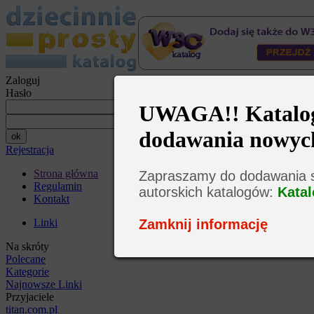
Zaloguj
Hasło
UWAGA!! Katalog 
dodawania nowyc
Rejestracja
Strona główna
Zapraszamy do dodawania s
Regulamin
autorskich katalogów:
Katal
Kontakt
Zamknij informację
Linki
Na skróty
Polecane
Kategorie
Najnowsze Linki
Przyjaciele
titan.com.pl