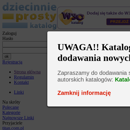
Zaloguj
Hasło
UWAGA!! Katalog 
dodawania nowyc
Rejestracja
Strona główna
Zapraszamy do dodawania s
Regulamin
autorskich katalogów:
Katal
Kontakt
Zamknij informację
Linki
Na skróty
Polecane
Kategorie
Najnowsze Linki
Przyjaciele
titan.com.pl