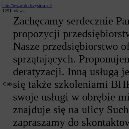
http://www.dddczystosc.pl/
1291 views
Zachęcamy serdecznie Pań
propozycji przedsiębiors
Nasze przedsiębiorstwo of
sprzątających. Proponuje
deratyzacji. Inną usługą 
się także szkoleniami B
Opis
swoje usługi w obrębie m
znajduje się na ulicy Suc
zapraszamy do skontaktow