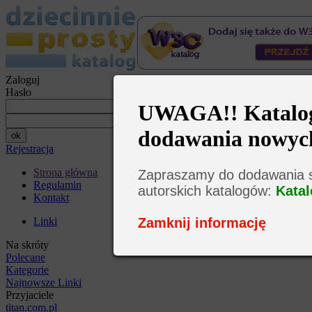
Zaloguj
Hasło
UWAGA!! Katalog 
dodawania nowyc
Rejestracja
Strona główna
Zapraszamy do dodawania s
Regulamin
autorskich katalogów:
Katal
Kontakt
Zamknij informację
Linki
Na skróty
Polecane
Kategorie
Najnowsze Linki
Przyjaciele
titan.com.pl